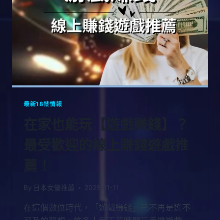
最新18禁情報
在家也能玩【遊戲賺錢】？
最受歡迎的線上賺錢遊戲推
薦！
By
日本女優推薦
2025-11-11
在這個數位時代，「遊戲賺錢」已不再是遙不