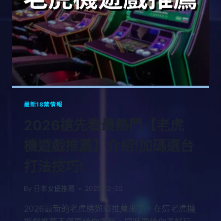
最新18禁情報
2026搶先看最熱門【老虎
機遊戲推薦】介紹!加碼選台
打法技巧!
By
日本女優推薦
2025-12-30
2026最新的老虎機遊戲推薦來了，在這老虎機