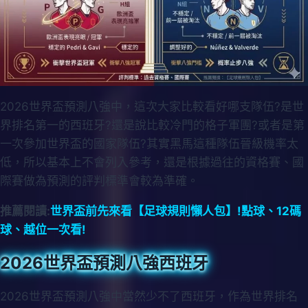
2026世界盃預測八強中，這次大家比較看好哪支隊伍?是世
界排名第一的西班牙?還是說比較冷門的格子軍團?或者是第
一次參加世界盃的國家隊伍?其實黑馬這種隊伍晉級機率太
低，所以基本上不會列入參考，還是根據過往的資格賽、國
際賽做為預測的評判標準會較為準確。
推薦閱讀:
世界盃前先來看【足球規則懶人包】!點球、12碼
球、越位一次看!
2026世界盃預測八強西班牙
2026世界盃預測八強中當然少不了西班牙，作為世界排名