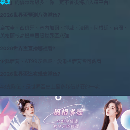
樂城
」的優惠超級多，你一定不會後悔加入這平台!
2026世界盃預測八強隊伍?
烏拉圭、西班牙、塞內加爾、挪威、法國、阿根廷、荷蘭、
英格蘭較高機率晉級世界盃八強
2026世界盃直播哪裡看?
企鵝體育、AT99娛樂城、愛爾達體育皆可觀看
2026世界盃這次幾支隊伍?
48支隊伍，是世界盃史上最多隊伍參賽的一次