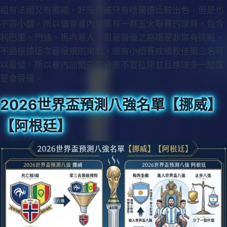
組有法國又有挪威，好險挪威只有哈蘭德比較出色，但是也
不容小覷，所以儘管塞內加爾有一群五大聯賽的球員，包含
利巴里、門迪、馬內等人，但是晉級之路還是非常有挑戰，
不過根據這次晉級規則來看，還有小組賽成績較佳第三名可
以晉級，所以塞內加爾只要分差不要拉開並且進球多一點還
是會晉級。
2026世界盃預測八強名單【挪威】
【阿根廷】