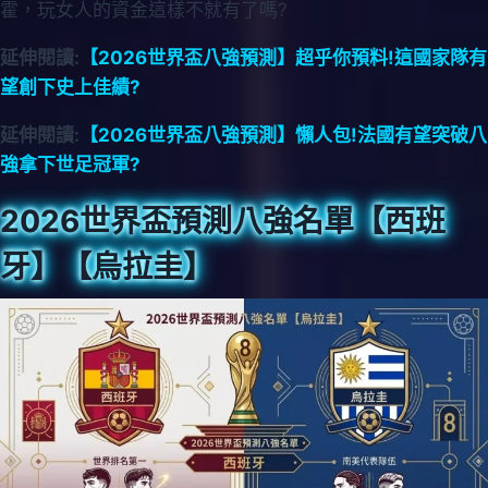
霍，玩女人的資金這樣不就有了嗎?
延伸閱讀:
【2026世界盃八強預測】超乎你預料!這國家隊有
望創下史上佳績?
延伸閱讀:
【2026世界盃八強預測】懶人包!法國有望突破八
強拿下世足冠軍?
2026世界盃預測八強名單【西班
牙】【烏拉圭】