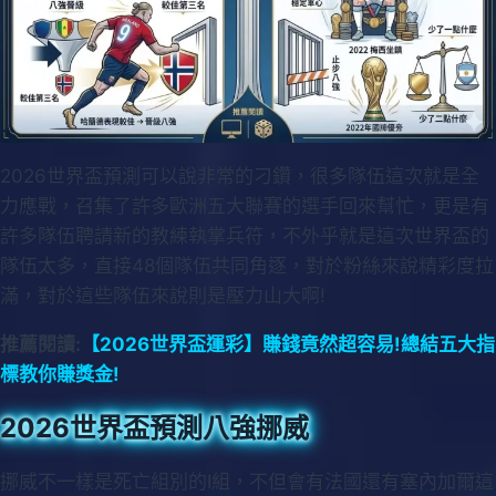
2026世界盃預測可以說非常的刁鑽，很多隊伍這次就是全
力應戰，召集了許多歐洲五大聯賽的選手回來幫忙，更是有
許多隊伍聘請新的教練執掌兵符，不外乎就是這次世界盃的
隊伍太多，直接48個隊伍共同角逐，對於粉絲來說精彩度拉
滿，對於這些隊伍來說則是壓力山大啊!
推薦閱讀:
【2026世界盃運彩】賺錢竟然超容易!總結五大指
標教你賺獎金!
2026世界盃預測八強挪威
挪威不一樣是死亡組別的I組，不但會有法國還有塞內加爾這