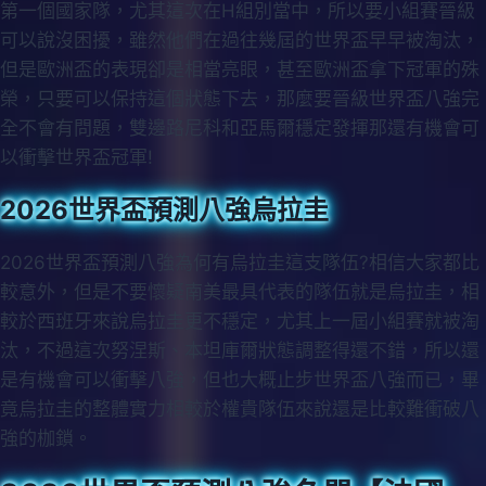
第一個國家隊，尤其這次在H組別當中，所以要小組賽晉級
可以說沒困擾，雖然他們在過往幾屆的世界盃早早被淘汰，
但是歐洲盃的表現卻是相當亮眼，甚至歐洲盃拿下冠軍的殊
榮，只要可以保持這個狀態下去，那麼要晉級世界盃八強完
全不會有問題，雙邊路尼科和亞馬爾穩定發揮那還有機會可
以衝擊世界盃冠軍!
2026世界盃預測八強烏拉圭
2026世界盃預測八強為何有烏拉圭這支隊伍?相信大家都比
較意外，但是不要懷疑南美最具代表的隊伍就是烏拉圭，相
較於西班牙來說烏拉圭更不穩定，尤其上一屆小組賽就被淘
汰，不過這次努涅斯、本坦庫爾狀態調整得還不錯，所以還
是有機會可以衝擊八強，但也大概止步世界盃八強而已，畢
竟烏拉圭的整體實力相較於權貴隊伍來說還是比較難衝破八
強的枷鎖。