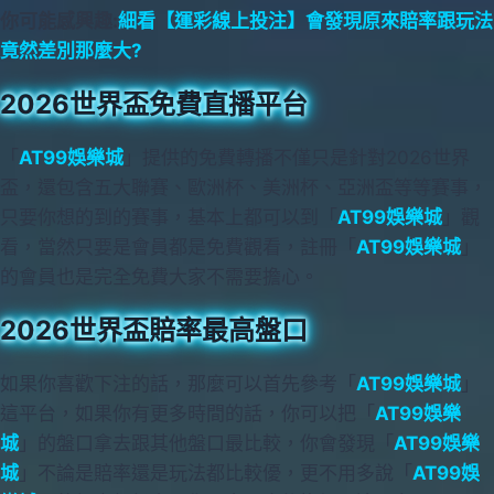
你可能感興趣:
細看【運彩線上投注】會發現原來賠率跟玩法
竟然差別那麼大?
2026世界盃免費直播平台
「
AT99娛樂城
」提供的免費轉播不僅只是針對2026世界
盃，還包含五大聯賽、歐洲杯、美洲杯、亞洲盃等等賽事，
只要你想的到的賽事，基本上都可以到「
AT99娛樂城
」觀
看，當然只要是會員都是免費觀看，註冊「
AT99娛樂城
」
的會員也是完全免費大家不需要擔心。
2026世界盃賠率最高盤口
如果你喜歡下注的話，那麼可以首先參考「
AT99娛樂城
」
這平台，如果你有更多時間的話，你可以把「
AT99娛樂
城
」的盤口拿去跟其他盤口最比較，你會發現「
AT99娛樂
城
」不論是賠率還是玩法都比較優，更不用多說「
AT99娛