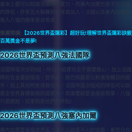
基本上都可以知道法國隊的實力，而塞內加爾也是不可忽視
的隊伍，許多五大聯賽的老球員加入，法國以及塞內加爾要
進入八強的機率是非常高。
推薦閱讀:
【2026世界盃運彩】超好玩!理解世界盃運彩訣竅
百萬獎金不是夢!
2026世界盃預測八強法國隊
法國隊這次分到I組，所以小組賽完全不需要擔心，加上法國
隊的含金量超級高，登貝萊、姆巴佩都是比較備受矚目的選
手，加上其他明星球員在內，法國隊這次組成的隊伍可以說
是全世界身價最高的國家隊，毋庸置疑要晉級很簡單，八強
只是開始，冠軍則是他們的終點!
2026世界盃預測八強塞內加爾
塞內加爾要晉級世界盃八強可以說是不小的挑戰，畢竟分在I