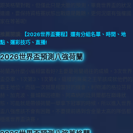
跟英格蘭對戰，但僅此只是大膽的預測，畢竟世界盃的狀況
連連，要保持資格賽狀態出戰還是難題，更何況還有強權國
家在等著呢!
推薦閱讀:
【2026世界盃賽程】還有分組名單、時間、地
點、運彩技巧、直播!
2026世界盃預測八強荷蘭
荷蘭為什麼小編相當看好?主要是荷蘭過往的成績，3次世界
盃亞軍、1次第3、1次第4，這樣的無冕之王早該成就他們的
霸主地位，而這一次就是相當好的機會，利物浦的格拉芬貝
赫、加克波、曼城賴因德斯、阿森納的廷貝爾都在巔峰狀
態，可能就是帶領荷蘭一舉拿下冠軍的時候，所以進入世界
盃八強應該不會有困難，不要提前遇到含金量太高的隊伍都
穩進世界盃決賽。