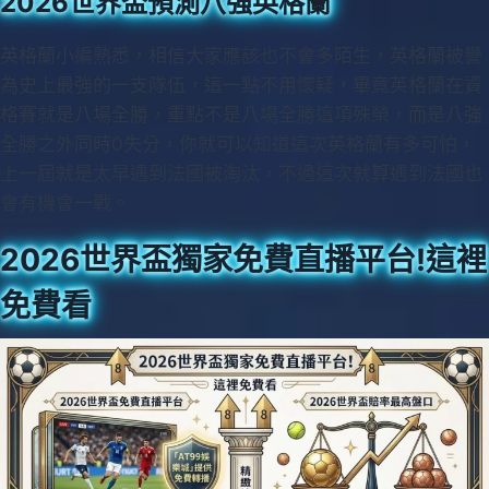
2026世界盃預測八強英格蘭
英格蘭小編熟悉，相信大家應該也不會多陌生，英格蘭被譽
為史上最強的一支隊伍，這一點不用懷疑，畢竟英格蘭在資
格賽就是八場全勝，重點不是八場全勝這項殊榮，而是八強
全勝之外同時0失分，你就可以知道這次英格蘭有多可怕，
上一屆就是太早遇到法國被淘汰，不過這次就算遇到法國也
會有機會一戰。
2026世界盃獨家免費直播平台!這裡
免費看