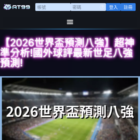
登入
註冊
【2026世界盃預測八強】超神
準分析!國外球評最新世足八強
預測!