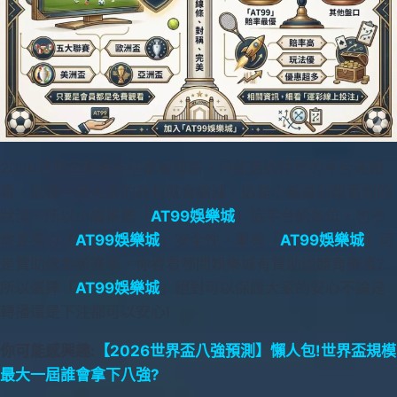
2026世界盃轉播往往都被壟斷，只能透過特定的平台來觀
看，這樣一來大家的荷包就會縮減，這是小編最討厭看到的
狀況，所以小編推薦「
AT99娛樂城
」這平台給各位，也不
需要擔心「
AT99娛樂城
」安全性，畢竟「
AT99娛樂城
」可
是贊助過拳願賽事，你看看哪間娛樂城有贊助過體育賽事?
所以選擇「
AT99娛樂城
」絕對可以保證大家的安心不論是
轉播還是下注都可以安心!
你可能感興趣:
【2026世界盃八強預測】懶人包!世界盃規模
最大一屆誰會拿下八強?