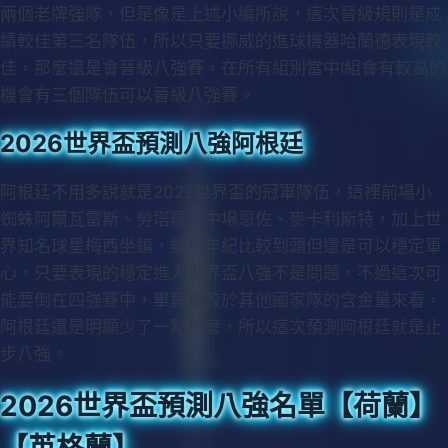
兩個老牌強隊，但是像是上述小編所說，這次晉級規則是成
績較佳第三名隊伍，所以只要挪威的進球機器哈蘭德表現較
佳，那麼還是會晉級八強賽，在所有組別當中I組會有較高的
機會有三個隊伍可以晉級八強賽。
2026世界盃預測八強阿根廷
阿根廷不用多說就是2022世界盃的冠軍隊伍，這裡前場小
蜘蛛阿爾瓦雷斯、勞塔羅，中場恩佐、麥卡利斯特，加上世
界知名球星梅西坐鎮，雖然年紀比較到頭但還是可以穩定軍
心，只要表現的穩定進入世界盃八強不是問題，不過這次可
能要倒在四強賽中，畢竟相較於其他國家隊的含金量來看，
阿根廷還是明顯少了一點什麼，所以這次預測阿根廷就是止
步八強。
2026世界盃預測八強名單【荷蘭】